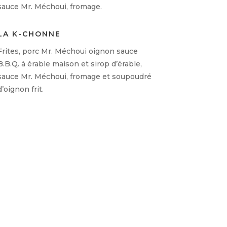
sauce Mr. Méchoui, fromage.
LA K-CHONNE
Frites, porc Mr. Méchoui oignon sauce
B.B.Q. à érable maison et sirop d’érable,
sauce Mr. Méchoui, fromage et soupoudré
d’oignon frit.