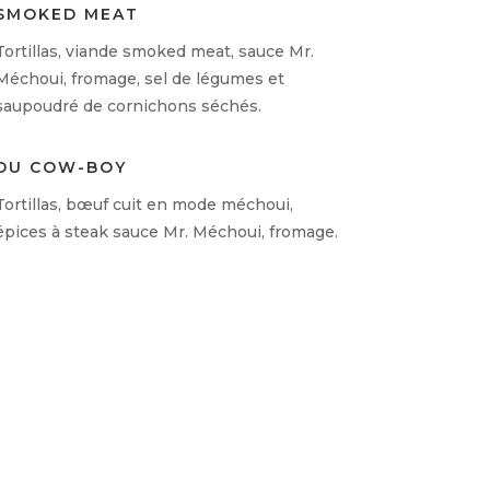
SMOKED MEAT
Tortillas, viande smoked meat, sauce Mr.
Méchoui, fromage, sel de légumes et
saupoudré de cornichons séchés.
DU COW-BOY
Tortillas, bœuf cuit en mode méchoui,
épices à steak sauce Mr. Méchoui, fromage.