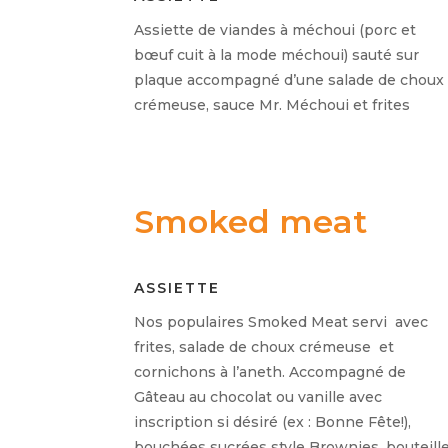
Assiette de viandes à méchoui (porc et
bœuf cuit à la mode méchoui) sauté sur
plaque accompagné d’une salade de choux
crémeuse, sauce Mr. Méchoui et frites
Smoked meat
ASSIETTE
Nos populaires Smoked Meat servi avec
frites, salade de choux crémeuse et
cornichons à l’aneth. Accompagné de
Gâteau au chocolat ou vanille avec
inscription si désiré (ex : Bonne Fête!),
bouchées sucrées style Brownies, bouteill