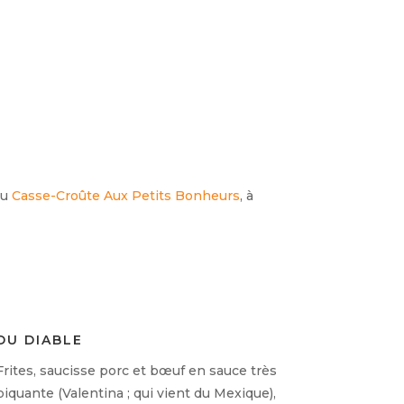
au
Casse-Croûte Aux Petits Bonheurs
, à
DU DIABLE
Frites, saucisse porc et bœuf en sauce très
piquante (Valentina ; qui vient du Mexique),